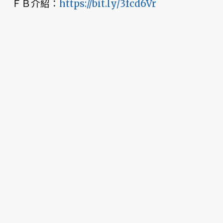
ＦＢ介紹：
https://bit.ly/3fcd6Vr