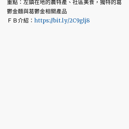
重點：左鎮在地的農特產、社區美食，獨特的葛
鬱金麵與葛鬱金相關產品
ＦＢ介紹：
https://bit.ly/2C9glj8