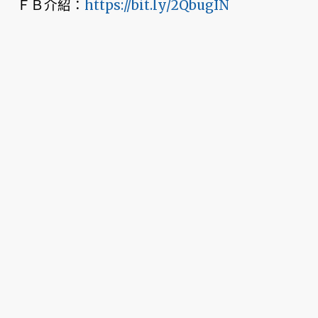
ＦＢ介紹：
https://bit.ly/2QbugIN