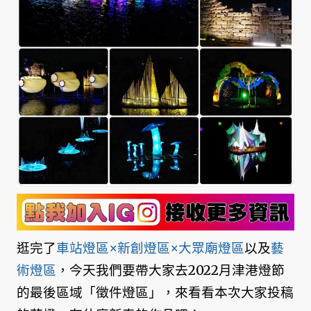
逛完了
車站燈區×新創燈區×大眾廟燈區
以及
藝
術燈區
，今天我們要帶大家去2022月津港燈節
的最後區域「徵件燈區」，來看看本次大家投稿