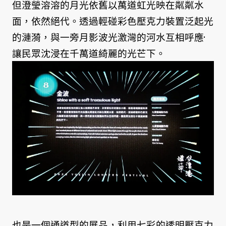
但澄瑩溶溶的月光依舊以萬道虹光映在粼粼水
面，依然絕代。透過輕碰彩色壓克力裝置泛起光
的漣漪，與一旁月影波光激灣的河水互相呼應·
讓民眾沈浸在千萬道綺麗的光芒下。
也是一個通道型的展品，利用七彩的透明壓克力