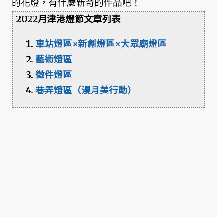
的花燈，有什麼新奇的作品吧！
2022月津港燈節文章列表
車站燈區×新創燈區×大眾廟燈區
藝術燈區
徵件燈區
巷弄燈區（漫月美行動）