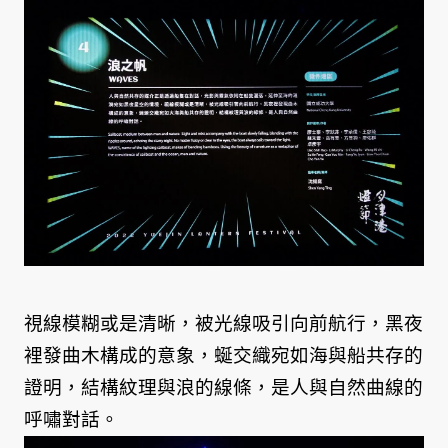
視線模糊或是清晰，被光線吸引向前航行，黑夜
裡發曲木構成的意象，蜒交織宛如海與船共存的
證明，結構紋理與浪的線條，是人與自然曲線的
呼嘯對話。