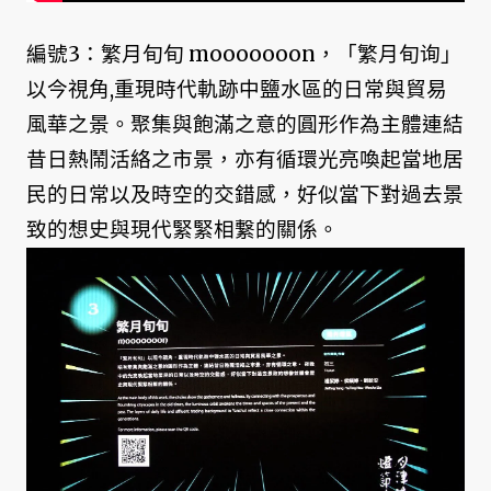
編號3：繁月旬旬 mooooooon，「繁月旬询」
以今視角,重現時代軌跡中鹽水區的日常與貿易
風華之景。聚集與飽滿之意的圓形作為主體連結
昔日熱鬧活絡之市景，亦有循環光亮喚起當地居
民的日常以及時空的交錯感，好似當下對過去景
致的想史與現代緊緊相繋的關係。