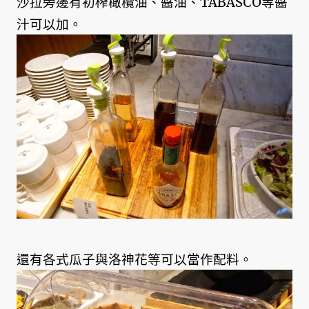
沙拉旁邊有初榨橄欖油、醬油、TABASCO等醬
汁可以加。
還有各式瓜子與洛神花等可以當作配料。