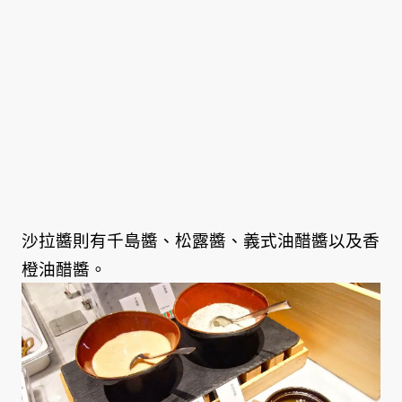
沙拉醬則有千島醬、松露醬、義式油醋醬以及香
橙油醋醬。