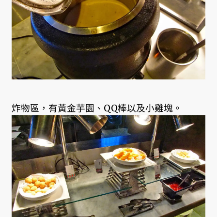
炸物區，有黃金芋園、QQ棒以及小雞塊。