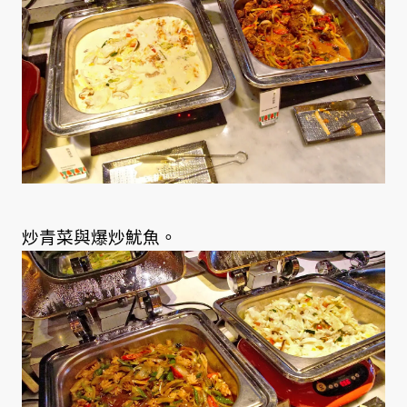
炒青菜與爆炒魷魚。