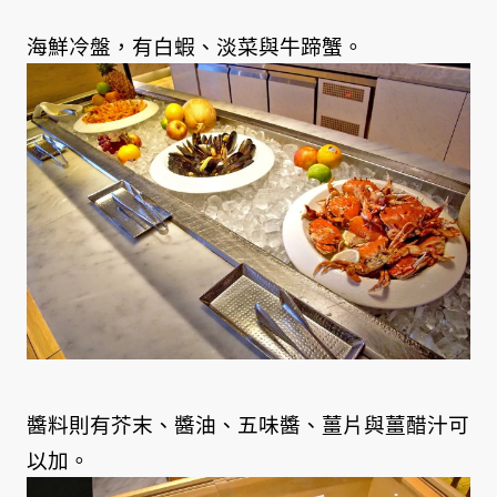
海鮮冷盤，有白蝦、淡菜與牛蹄蟹。
醬料則有芥末、醬油、五味醬、薑片與薑醋汁可
以加。