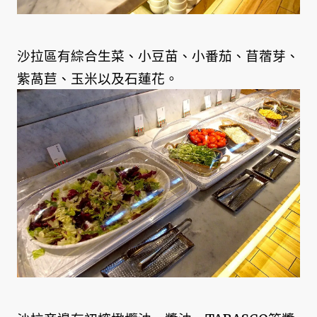
沙拉區有綜合生菜、小豆苗、小番茄、苜蓿芽、
紫萵苣、玉米以及石蓮花。