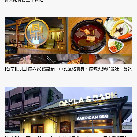
[台南][北區] 麻鼎家 鑄鐵鍋｜中式風格養身、麻辣火鍋好滋味｜食記