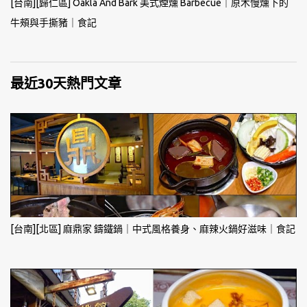
[台南][歸仁區] Oakla And Bark 美式煙燻 Barbecue｜原木慢燻下的
牛頰與手撕豬｜食記
最近30天熱門文章
[台南][北區] 麻鼎家 鑄鐵鍋｜中式風格養身、麻辣火鍋好滋味｜食記