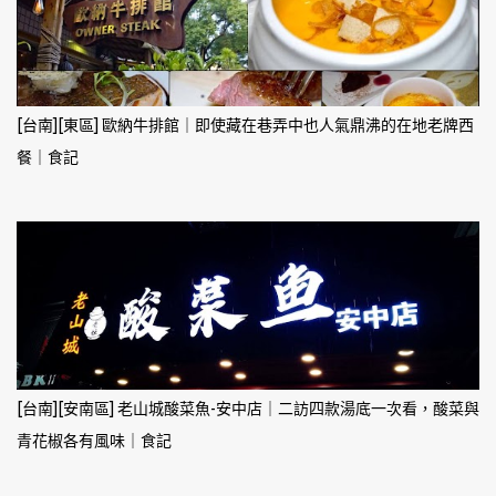
[台南][東區] 歐納牛排館｜即使藏在巷弄中也人氣鼎沸的在地老牌西
餐｜食記
[台南][安南區] 老山城酸菜魚-安中店｜二訪四款湯底一次看，酸菜與
青花椒各有風味｜食記