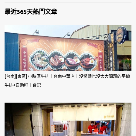
最近365天熱門文章
[台南][東區] 小時厚牛排｜台南中華店｜沒驚豔也沒太大問題的平價
牛排+自助吧｜食記