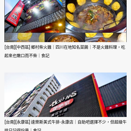
[台南][中西區] 鄉村柴火雞｜四川在地知名菜餚｜不是火雞料理，吃
起來也嫩口而不柴｜食記
[台南][永康區] 達樂斯美式牛排-永康店｜自助吧選擇不少，但超級牛
排只記得份量｜食記