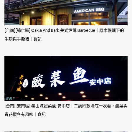
[台南][歸仁區] Oakla And Bark 美式煙燻 Barbecue｜原木慢燻下的
牛頰與手撕豬｜食記
[台南][安南區] 老山城酸菜魚-安中店｜二訪四款湯底一次看，酸菜與
青花椒各有風味｜食記