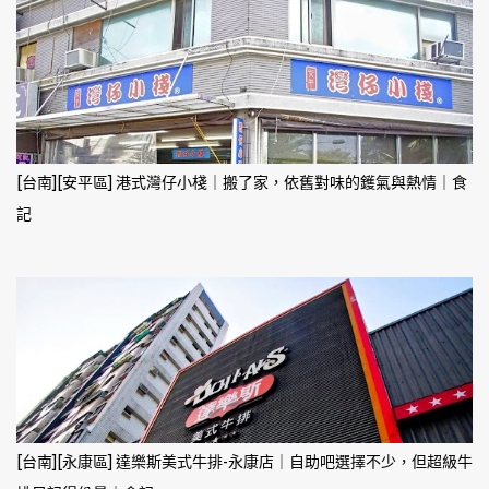
[台南][安平區] 港式灣仔小棧｜搬了家，依舊對味的鑊氣與熱情｜食
記
[台南][永康區] 達樂斯美式牛排-永康店｜自助吧選擇不少，但超級牛