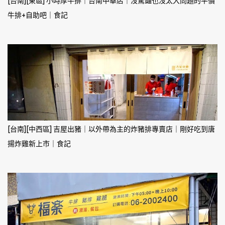
[台南][東區] 小時厚牛排｜台南中華店｜沒驚豔也沒太大問題的平價
牛排+自助吧｜食記
[台南][中西區] 吉屋出豬｜以外帶為主的炸豬排專賣店｜剛好吃到唐
揚炸雞新上市｜食記