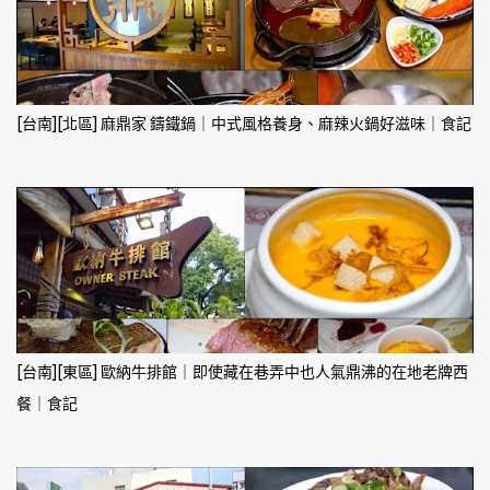
[台南][北區] 麻鼎家 鑄鐵鍋｜中式風格養身、麻辣火鍋好滋味｜食記
[台南][東區] 歐納牛排館｜即使藏在巷弄中也人氣鼎沸的在地老牌西
餐｜食記