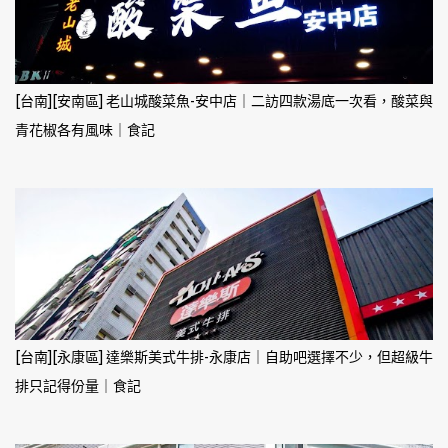
[台南][安南區] 老山城酸菜魚-安中店｜二訪四款湯底一次看，酸菜與
青花椒各有風味｜食記
[台南][永康區] 達樂斯美式牛排-永康店｜自助吧選擇不少，但超級牛
排只記得份量｜食記