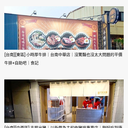
[台南][東區] 小時厚牛排｜台南中華店｜沒驚豔也沒太大問題的平價
牛排+自助吧｜食記
[台南][中西區] 吉屋出豬｜以外帶為主的炸豬排專賣店｜剛好吃到唐