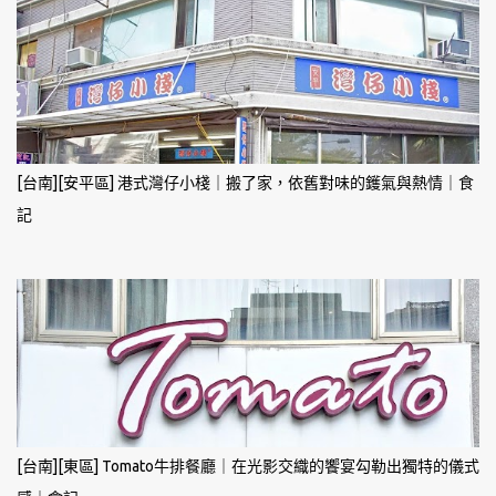
[台南][安平區] 港式灣仔小棧｜搬了家，依舊對味的鑊氣與熱情｜食
記
[台南][東區] Tomato牛排餐廳｜在光影交織的饗宴勾勒出獨特的儀式