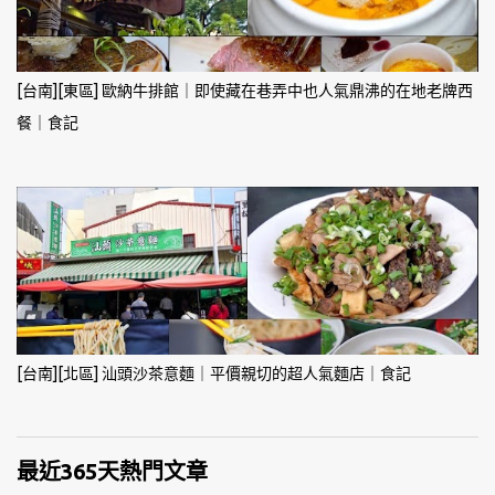
[台南][東區] 歐納牛排館｜即使藏在巷弄中也人氣鼎沸的在地老牌西
餐｜食記
[台南][北區] 汕頭沙茶意麵｜平價親切的超人氣麵店｜食記
最近365天熱門文章