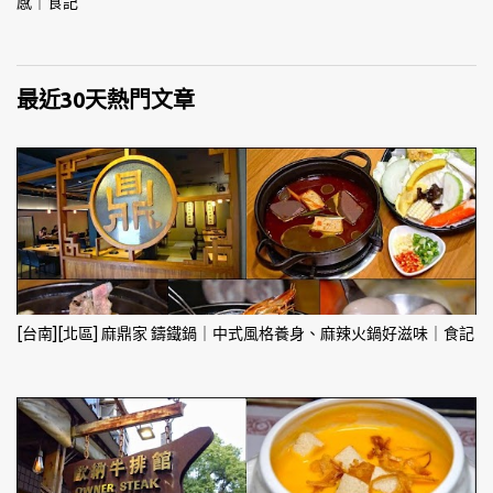
感｜食記
最近30天熱門文章
[台南][北區] 麻鼎家 鑄鐵鍋｜中式風格養身、麻辣火鍋好滋味｜食記