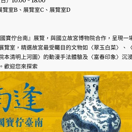
）10:00 - 18:00
展覽室B、展覽室C、展覽室D
國寶佇台南』展覽，與國立故宮博物院合作，呈現一
展覽室，精選故宮最受矚目的文物如〈翠玉白菜〉、
院本清明上河圖〉的動漫手法體驗及〈富春印象〉沉
。歡迎您來探索