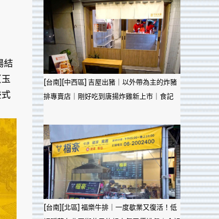
場結
〈玉
[台南][中西區] 吉屋出豬｜以外帶為主的炸豬
浸式
排專賣店｜剛好吃到唐揚炸雞新上市｜食記
[台南][北區] 福樂牛排｜一度歇業又復活！低