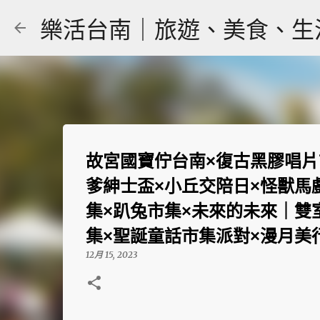
樂活台南｜旅遊、美食、生活｜大
故宮國寶佇台南×復古黑膠唱片市
爹紳士盃×小丘交陪日×怪獸馬
集×趴兔市集×未來的未來｜雙
集×聖誕童話市集派對×漫月美
12月 15, 2023