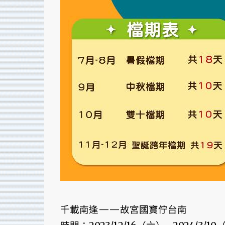
千載南逢——故宮國寶佇台南