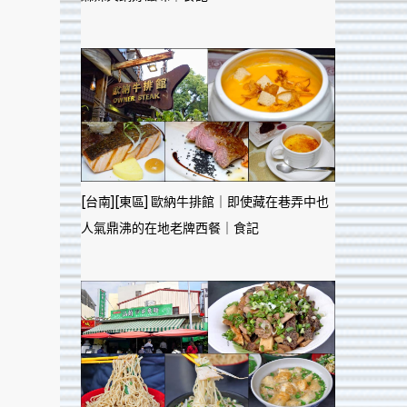
[台南][東區] 歐納牛排館｜即使藏在巷弄中也
人氣鼎沸的在地老牌西餐｜食記