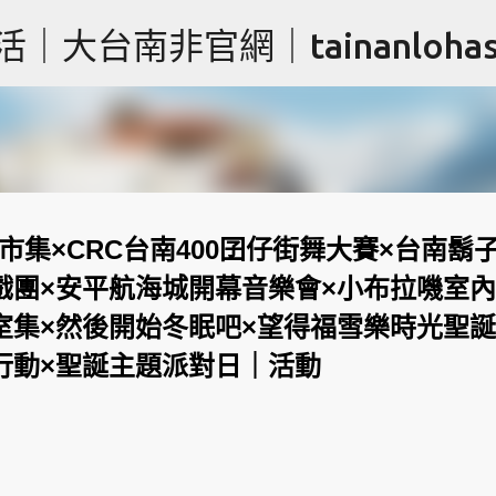
跳到主要內容
台南非官網｜tainanlohas.
集×CRC台南400囝仔街舞大賽×台南鬍
戲團×安平航海城開幕音樂會×小布拉嘰室
室集×然後開始冬眠吧×望得福雪樂時光聖
行動×聖誕主題派對日｜活動