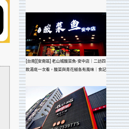
[台南][安南區] 老山城酸菜魚-安中店｜二訪四
款湯底一次看，酸菜與青花椒各有風味｜食記