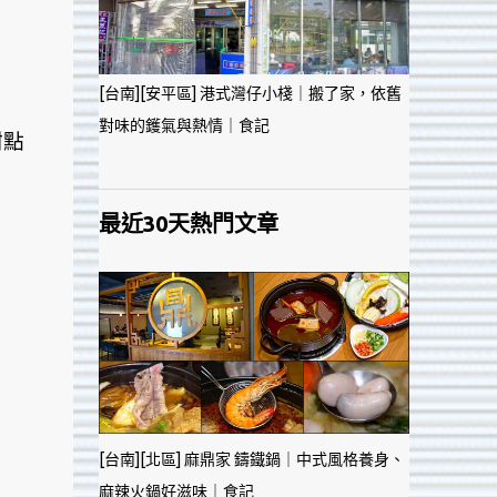
[台南][安平區] 港式灣仔小棧｜搬了家，依舊
對味的鑊氣與熱情｜食記
甜點
最近30天熱門文章
[台南][北區] 麻鼎家 鑄鐵鍋｜中式風格養身、
麻辣火鍋好滋味｜食記