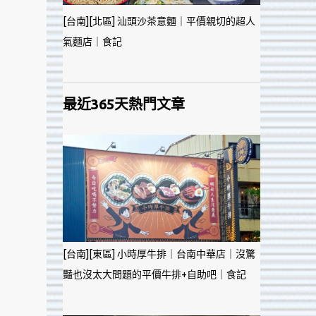
[台南][北區] 汕頭沙茶意麵｜平價親切的超人
氣麵店｜食記
最近365天熱門文章
[台南][東區] 小時厚牛排｜台南中華店｜沒驚
豔也沒太大問題的平價牛排+自助吧｜食記