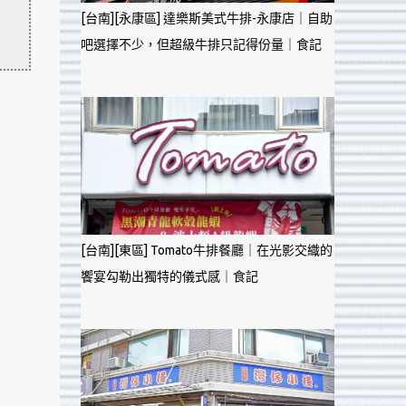
[台南][永康區] 達樂斯美式牛排-永康店｜自助
吧選擇不少，但超級牛排只記得份量｜食記
[台南][東區] Tomato牛排餐廳｜在光影交織的
饗宴勾勒出獨特的儀式感｜食記