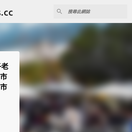
cc
子老
內市
誕市