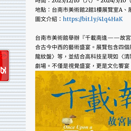
時間：2023/12/16（六）- 2024/3/10（日
地點：台南市美術館2館1樓展覽室A、
圖文介紹：
https://bit.ly/41q4HaK
台南市美術館舉辦『千載南逢——故宮
合古今中西的藝術盛宴。展覽包含四個
龍紋盤〉等，並結合高科技呈現如〈清
劇場。不僅是視覺盛宴，更是文化饗宴