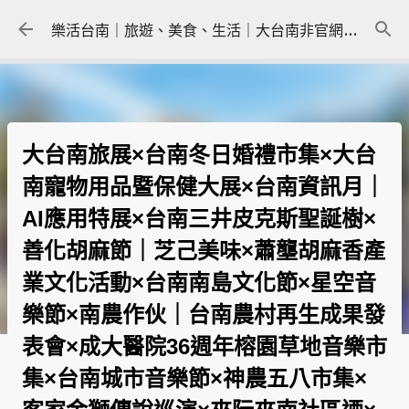
跳到主要內容
樂活台南｜旅遊、美食、生活｜大台南非官網｜tainanlohas.cc
大台南旅展×台南冬日婚禮市集×大台
南寵物用品暨保健大展×台南資訊月｜
AI應用特展×台南三井皮克斯聖誕樹×
善化胡麻節｜芝己美味×蕭壟胡麻香產
業文化活動×台南南島文化節×星空音
樂節×南農作伙｜台南農村再生成果發
表會×成大醫院36週年榕園草地音樂市
集×台南城市音樂節×神農五八市集×