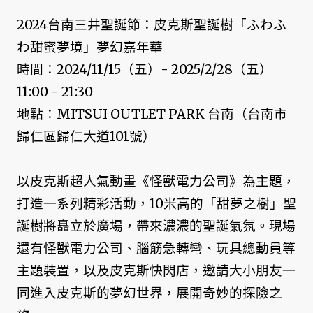
2024台南三井聖誕節：皮克斯聖誕樹「ふわふ
わ甜蜜夢境」夢幻嘉年華
時間：2024/11/15（五）- 2025/2/28（五）
11:00 - 21:30
地點：MITSUI OUTLET PARK 台南（台南市
歸仁區歸仁大道101號）
以皮克斯超人氣動畫《怪獸電力公司》為主題，
打造一系列精彩活動，10米高的「甜夢之樹」聖
誕樹將矗立於廣場，帶來濃濃的聖誕氣氛。現場
還有怪獸電力公司、腦筋急轉彎、玩具總動員等
主題裝置，以及皮克斯快閃店，邀請大小朋友一
同進入皮克斯的夢幻世界，展開奇妙的探險之