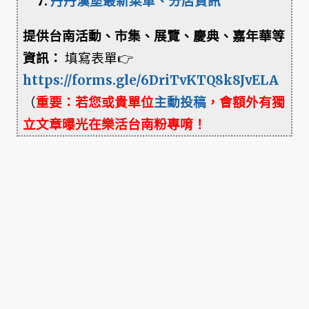
丹丹漢堡最新菜單、分店資訊
提供台南活動、市集、展覽、慶典、嘉年華等
資訊：
填寫表單👉
https://forms.gle/6DriTvKTQ8k8JvELA
（
重要：若您或貴單位
主動投稿
，會額外有獨
立文章曝光在樂活台南粉專唷！