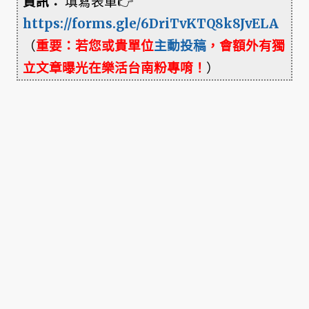
資訊：
填寫表單👉
https://forms.gle/6DriTvKTQ8k8JvELA
（
重要：若您或貴單位
主動投稿
，會額外有獨
立文章曝光在樂活台南粉專唷！
）