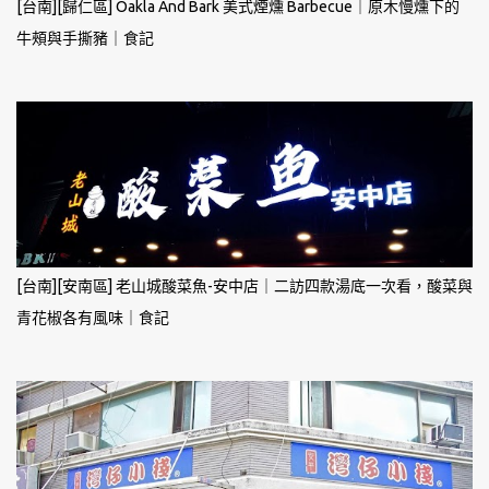
[台南][歸仁區] Oakla And Bark 美式煙燻 Barbecue｜原木慢燻下的
牛頰與手撕豬｜食記
[台南][安南區] 老山城酸菜魚-安中店｜二訪四款湯底一次看，酸菜與
青花椒各有風味｜食記