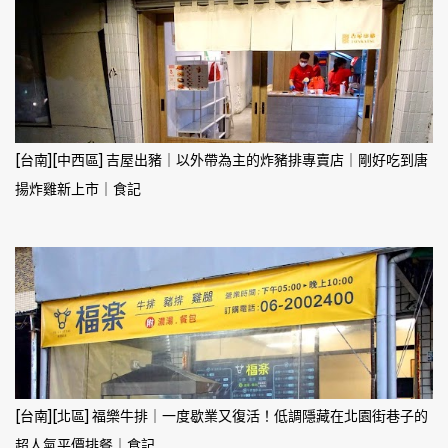
[台南][中西區] 吉屋出豬｜以外帶為主的炸豬排專賣店｜剛好吃到唐
揚炸雞新上市｜食記
[台南][北區] 福樂牛排｜一度歇業又復活！低調隱藏在北園街巷子的
超人氣平價排餐｜食記