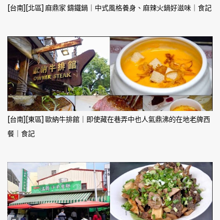
[台南][北區] 麻鼎家 鑄鐵鍋｜中式風格養身、麻辣火鍋好滋味｜食記
[台南][東區] 歐納牛排館｜即使藏在巷弄中也人氣鼎沸的在地老牌西
餐｜食記