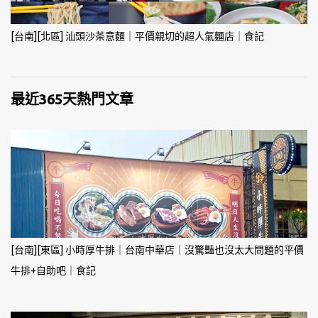
[台南][北區] 汕頭沙茶意麵｜平價親切的超人氣麵店｜食記
最近365天熱門文章
[台南][東區] 小時厚牛排｜台南中華店｜沒驚豔也沒太大問題的平價
牛排+自助吧｜食記