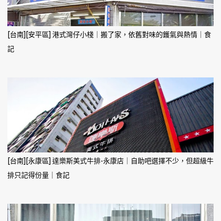
[台南][安平區] 港式灣仔小棧｜搬了家，依舊對味的鑊氣與熱情｜食
記
[台南][永康區] 達樂斯美式牛排-永康店｜自助吧選擇不少，但超級牛
排只記得份量｜食記