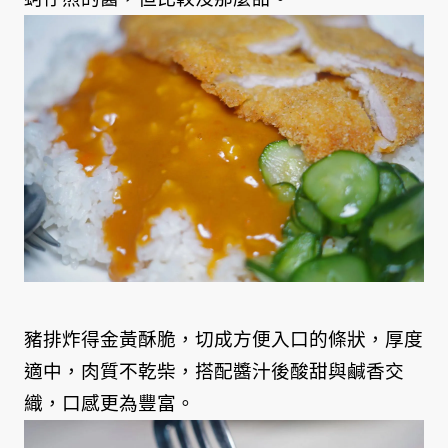
豬排炸得金黃酥脆，切成方便入口的條狀，厚度
適中，肉質不乾柴，搭配醬汁後酸甜與鹹香交
織，口感更為豐富。