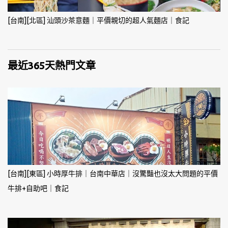
[台南][北區] 汕頭沙茶意麵｜平價親切的超人氣麵店｜食記
最近365天熱門文章
[台南][東區] 小時厚牛排｜台南中華店｜沒驚豔也沒太大問題的平價
牛排+自助吧｜食記