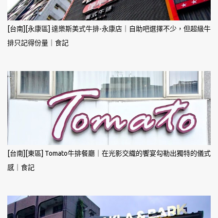
[台南][永康區] 達樂斯美式牛排-永康店｜自助吧選擇不少，但超級牛
排只記得份量｜食記
[台南][東區] Tomato牛排餐廳｜在光影交織的饗宴勾勒出獨特的儀式
感｜食記