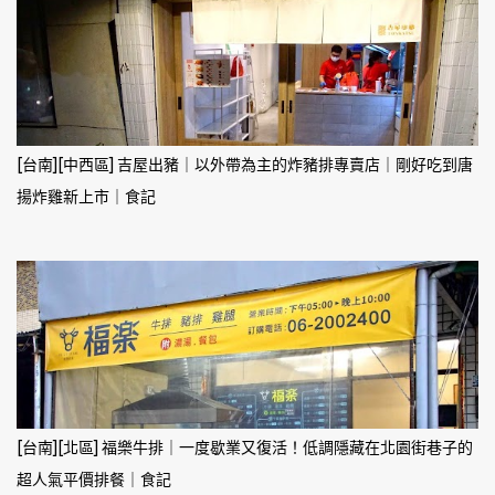
[台南][中西區] 吉屋出豬｜以外帶為主的炸豬排專賣店｜剛好吃到唐
揚炸雞新上市｜食記
[台南][北區] 福樂牛排｜一度歇業又復活！低調隱藏在北園街巷子的
超人氣平價排餐｜食記