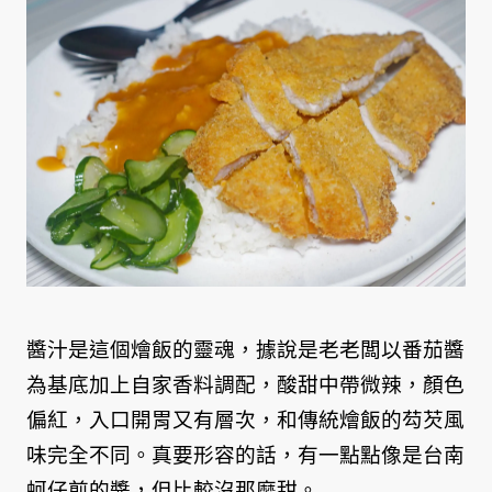
醬汁是這個燴飯的靈魂，據說是老老闆以番茄醬
為基底加上自家香料調配，酸甜中帶微辣，顏色
偏紅，入口開胃又有層次，和傳統燴飯的芶芡風
味完全不同。真要形容的話，有一點點像是台南
蚵仔煎的醬，但比較沒那麼甜。