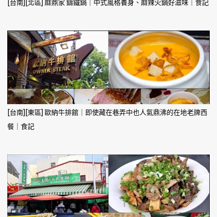
[台南][北區] 麻鼎家 鑄鐵鍋｜中式風格養身、麻辣火鍋好滋味｜食記
[台南][東區] 歐納牛排館｜即使藏在巷弄中也人氣鼎沸的在地老牌西
餐｜食記