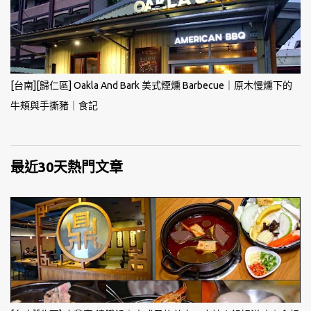
[台南][歸仁區] Oakla And Bark 美式煙燻 Barbecue｜原木慢燻下的
牛頰與手撕豬｜食記
最近30天熱門文章