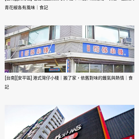
青花椒各有風味｜食記
[台南][安平區] 港式灣仔小棧｜搬了家，依舊對味的鑊氣與熱情｜食
記