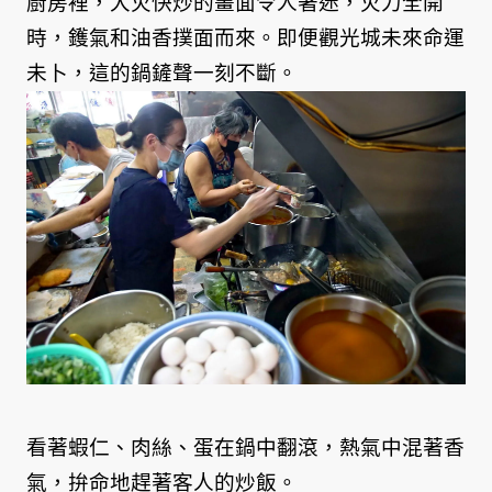
廚房裡，大火快炒的畫面令人著迷，火力全開
時，鑊氣和油香撲面而來。即便觀光城未來命運
未卜，這的鍋鏟聲一刻不斷。
看著蝦仁、肉絲、蛋在鍋中翻滾，熱氣中混著香
氣，拚命地趕著客人的炒飯。