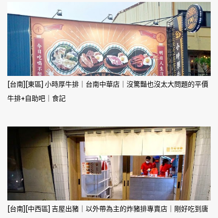
[台南][東區] 小時厚牛排｜台南中華店｜沒驚豔也沒太大問題的平價
牛排+自助吧｜食記
[台南][中西區] 吉屋出豬｜以外帶為主的炸豬排專賣店｜剛好吃到唐