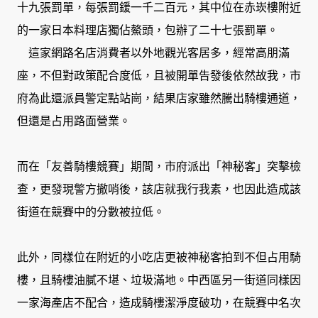
十九張罰單，每張罰鍰一千二百元，其中位在赤崁樓附近
的一家日本料理店獨佔鰲頭，包辦了二十七張罰單。
這家網路名店消費者以外地觀光客居多，經常高朋滿
座，不但對政策配合度低，且被開單告發後依然故我，市
府為此還派員警定點站崗，結果店家雖然騰出騎樓通道，
但還是占用路面營業。
而在「友善騎樓競賽」期間，市府派出「神秘客」突擊檢
查，更發現警方撤哨後，該店就我行我素，也因此造成該
街道在競賽中的分數被拉低。
此外，同樣位在附近的小吃店更被神秘客拍到不但占用騎
樓，且騎樓油膩不堪、垃圾滿地。中西區另一街道同樣因
一家海產店不配合，造成騎樓潔淨度破功，在競賽中名次