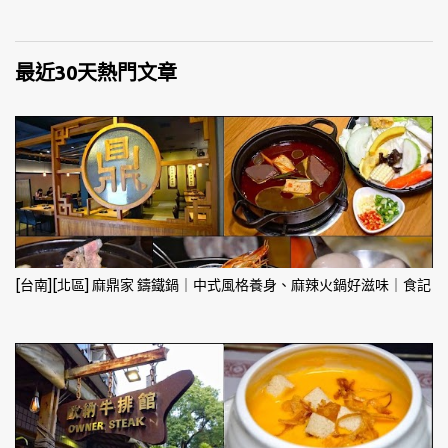
最近30天熱門文章
[台南][北區] 麻鼎家 鑄鐵鍋｜中式風格養身、麻辣火鍋好滋味｜食記