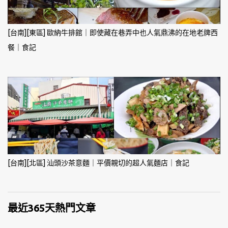
[台南][東區] 歐納牛排館｜即使藏在巷弄中也人氣鼎沸的在地老牌西
餐｜食記
[台南][北區] 汕頭沙茶意麵｜平價親切的超人氣麵店｜食記
最近365天熱門文章