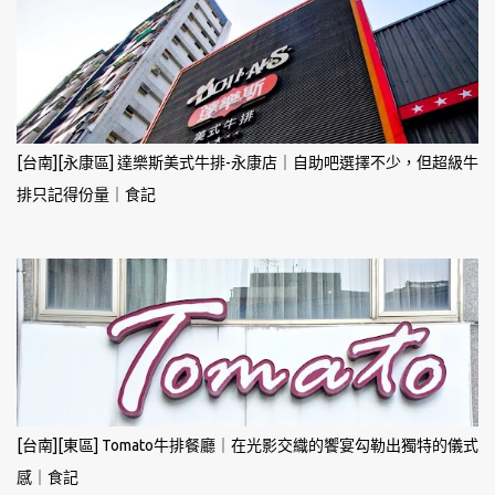
[台南][永康區] 達樂斯美式牛排-永康店｜自助吧選擇不少，但超級牛
排只記得份量｜食記
[台南][東區] Tomato牛排餐廳｜在光影交織的饗宴勾勒出獨特的儀式
感｜食記