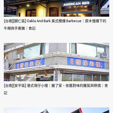
[台南][歸仁區] Oakla And Bark 美式煙燻 Barbecue｜原木慢燻下的
牛頰與手撕豬｜食記
[台南][安平區] 港式灣仔小棧｜搬了家，依舊對味的鑊氣與熱情｜食
記