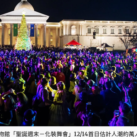
館「聖誕週末－化裝舞會」12/14首日估計人潮約萬