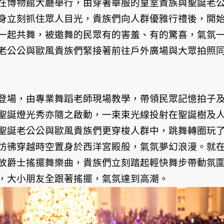
在博物館大廳舉行，由穿著華服的皇室貴族與聖誕老
現身立刻抓住眾人目光，貴族們向人群優雅行禮後，開
一起共舞，被邀舞的民眾有的害羞、有的驚喜，氣氛
老公公與歐風貴族們緊接著前往戶外廣場與大眾拍照
登場，由專業舞蹈老師現場教學，帶領民眾記憶拍子
聖誕燈光秀亦隨之啟動，一束束光線投射在聖誕樹及
聖誕老公公與歐風貴族們更穿梭人群中，跳舞轉圈玩
彷彿穿越時空置身於西洋宮殿般，氣氛夢幻浪漫。就
放爵士搖擺舞樂曲，貴族們立刻踏起輕快舞步帶動氛
，大小朋友全跟著搖擺，氣氛達到高潮。