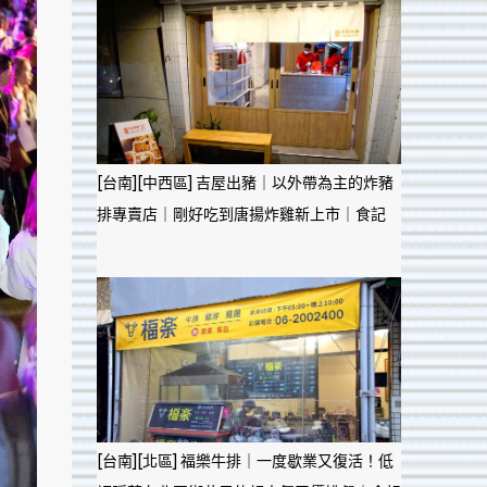
[台南][中西區] 吉屋出豬｜以外帶為主的炸豬
排專賣店｜剛好吃到唐揚炸雞新上市｜食記
[台南][北區] 福樂牛排｜一度歇業又復活！低