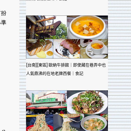
打扮
心準
。
[台南][東區] 歐納牛排館｜即使藏在巷弄中也
人氣鼎沸的在地老牌西餐｜食記