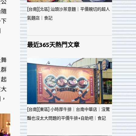
公公
[台南][北區] 汕頭沙茶意麵｜平價親切的超人
始隨
氣麵店｜食記
一下
同
最近365天熱門文章
及舞
人群
了起
在大
圍，
[台南][東區] 小時厚牛排｜台南中華店｜沒驚
豔也沒太大問題的平價牛排+自助吧｜食記