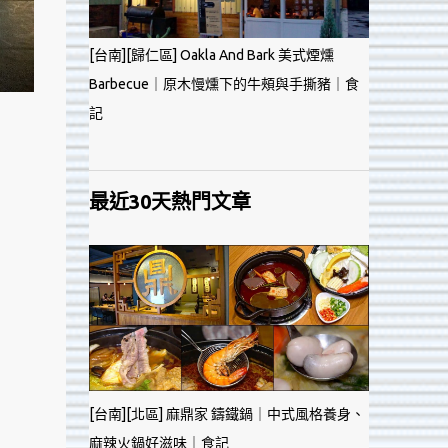
[台南][歸仁區] Oakla And Bark 美式煙燻
Barbecue｜原木慢燻下的牛頰與手撕豬｜食
記
最近30天熱門文章
[台南][北區] 麻鼎家 鑄鐵鍋｜中式風格養身、
麻辣火鍋好滋味｜食記