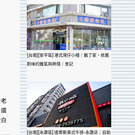
[台南][安平區] 港式灣仔小棧｜搬了家，依舊
對味的鑊氣與熱情｜食記
女老
，還
從白
[台南][永康區] 達樂斯美式牛排-永康店｜自助