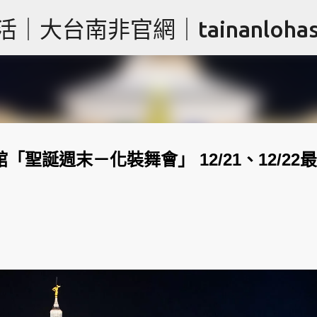
跳到主要內容
台南非官網｜tainanlohas.
館「聖誕週末－化裝舞會」 12/21、12/22