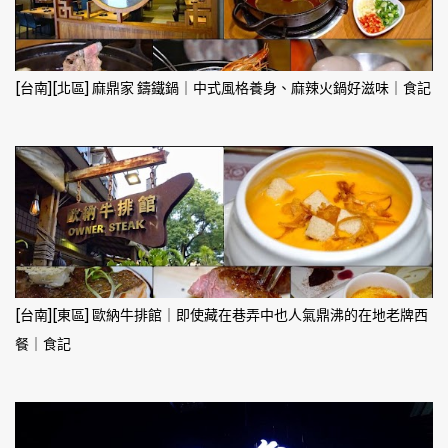
[台南][北區] 麻鼎家 鑄鐵鍋｜中式風格養身、麻辣火鍋好滋味｜食記
[台南][東區] 歐納牛排館｜即使藏在巷弄中也人氣鼎沸的在地老牌西
餐｜食記