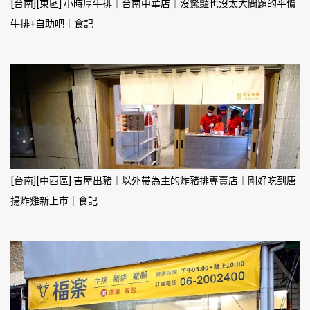
[台南][東區] 小時厚牛排｜台南中華店｜沒驚豔也沒太大問題的平價
牛排+自助吧｜食記
[台南][中西區] 吉屋出豬｜以外帶為主的炸豬排專賣店｜剛好吃到唐
揚炸雞新上市｜食記