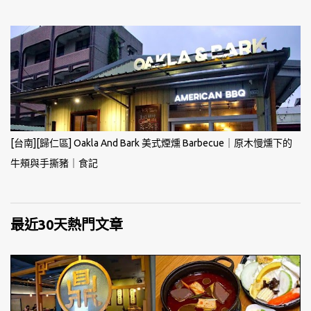
[台南][歸仁區] Oakla And Bark 美式煙燻 Barbecue｜原木慢燻下的
牛頰與手撕豬｜食記
最近30天熱門文章