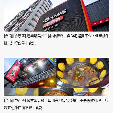
[台南][永康區] 達樂斯美式牛排-永康店｜自助吧選擇不少，但超級牛
排只記得份量｜食記
[台南][中西區] 鄉村柴火雞｜四川在地知名菜餚｜不是火雞料理，吃
起來也嫩口而不柴｜食記