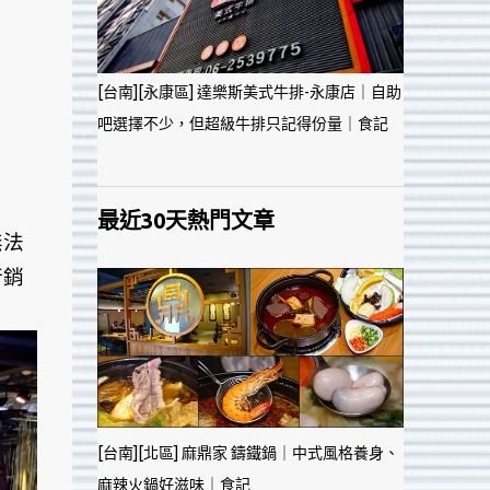
[台南][永康區] 達樂斯美式牛排-永康店｜自助
吧選擇不少，但超級牛排只記得份量｜食記
最近30天熱門文章
無法
行銷
[台南][北區] 麻鼎家 鑄鐵鍋｜中式風格養身、
麻辣火鍋好滋味｜食記