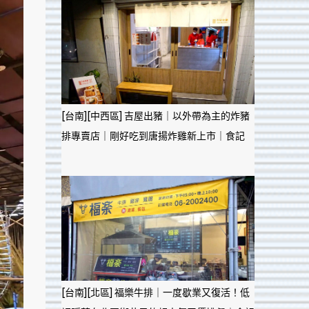
[台南][中西區] 吉屋出豬｜以外帶為主的炸豬
排專賣店｜剛好吃到唐揚炸雞新上市｜食記
[台南][北區] 福樂牛排｜一度歇業又復活！低