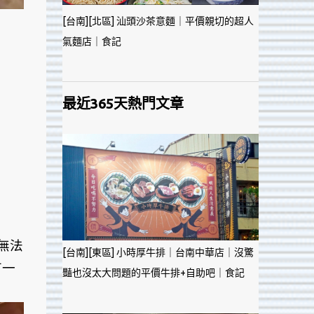
[台南][北區] 汕頭沙茶意麵｜平價親切的超人
氣麵店｜食記
最近365天熱門文章
無法
[台南][東區] 小時厚牛排｜台南中華店｜沒驚
有一
豔也沒太大問題的平價牛排+自助吧｜食記