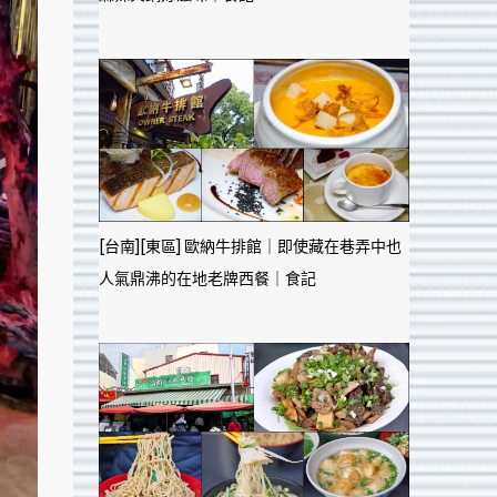
[台南][東區] 歐納牛排館｜即使藏在巷弄中也
人氣鼎沸的在地老牌西餐｜食記