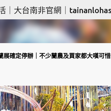
跳到主要內容
台南非官網｜tainanlohas.
國際蘭展確定停辦｜不少蘭農及買家都大嘆可惜