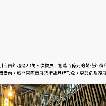
引海內外超過20萬人次觀展，創造百億元的蘭花外銷
情當前，續辦國際蘭展恐衝擊品牌形象，更恐危及觀