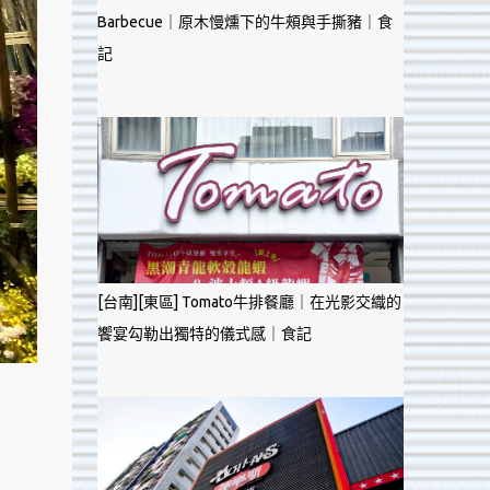
Barbecue｜原木慢燻下的牛頰與手撕豬｜食
記
[台南][東區] Tomato牛排餐廳｜在光影交織的
饗宴勾勒出獨特的儀式感｜食記