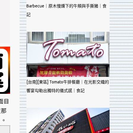
Barbecue｜原木慢燻下的牛頰與手撕豬｜食
記
[台南][東區] Tomato牛排餐廳｜在光影交織的
饗宴勾勒出獨特的儀式感｜食記
面目
在那
】。