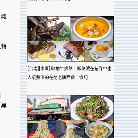
，觀
以特
[台南][東區] 歐納牛排館｜即使藏在巷弄中也
人氣鼎沸的在地老牌西餐｜食記
描
「黑