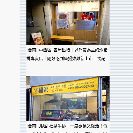
[台南][中西區] 吉屋出豬｜以外帶為主的炸豬
排專賣店｜剛好吃到唐揚炸雞新上市｜食記
[台南][北區] 福樂牛排｜一度歇業又復活！低