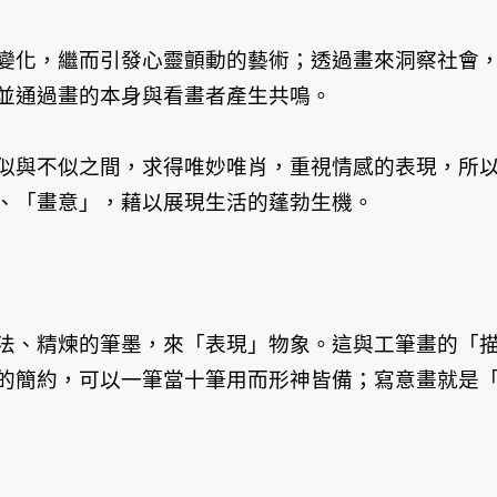
變化，繼而引發心靈顫動的藝術；透過畫來洞察社會
並通過畫的本身與看畫者產生共鳴。
似與不似之間，求得唯妙唯肖，重視情感的表現，所
、「畫意」，藉以展現生活的蓬勃生機。
法、精煉的筆墨，來「表現」物象。這與工筆畫的「
的簡約，可以一筆當十筆用而形神皆備；寫意畫就是