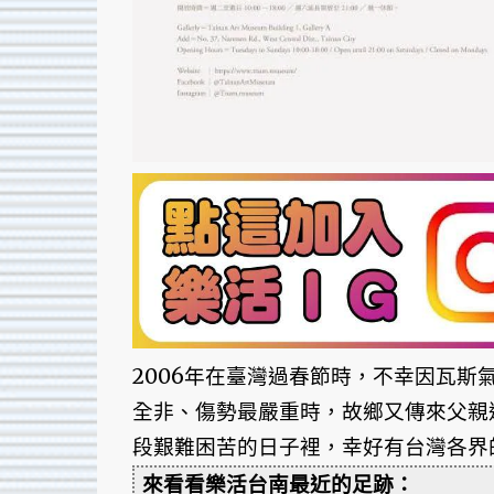
2006年在臺灣過春節時，不幸因瓦
全非、傷勢最嚴重時，故鄉又傳來父親
段艱難困苦的日子裡，幸好有台灣各界
來看看樂活台南最近的足跡：