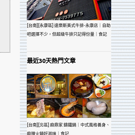
[台南][永康區] 達樂斯美式牛排-永康店｜自助
吧選擇不少，但超級牛排只記得份量｜食記
最近30天熱門文章
[台南][北區] 麻鼎家 鑄鐵鍋｜中式風格養身、
麻辣火鍋好滋味｜食記