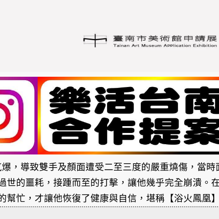
斯氣爆，導致雙手及顏面遭受二至三度的嚴重燒傷，當時
過世的噩耗，接踵而至的打擊，讓他幾乎完全崩潰。
的幫忙，才讓他恢復了健康與自信，堪稱【浴火鳳凰