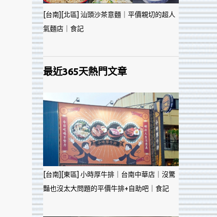
[台南][北區] 汕頭沙茶意麵｜平價親切的超人
氣麵店｜食記
最近365天熱門文章
[台南][東區] 小時厚牛排｜台南中華店｜沒驚
豔也沒太大問題的平價牛排+自助吧｜食記