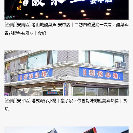
[台南][安南區] 老山城酸菜魚-安中店｜二訪四款湯底一次看，酸菜與
青花椒各有風味｜食記
[台南][安平區] 港式灣仔小棧｜搬了家，依舊對味的鑊氣與熱情｜食
記