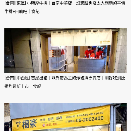
[台南][東區] 小時厚牛排｜台南中華店｜沒驚豔也沒太大問題的平價
牛排+自助吧｜食記
[台南][中西區] 吉屋出豬｜以外帶為主的炸豬排專賣店｜剛好吃到唐
揚炸雞新上市｜食記