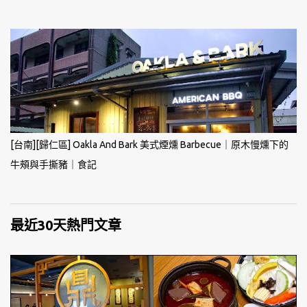
[台南][歸仁區] Oakla And Bark 美式煙燻 Barbecue｜原木慢燻下的
牛頰與手撕豬｜食記
最近30天熱門文章