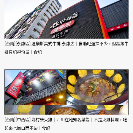
[台南][永康區] 達樂斯美式牛排-永康店｜自助吧選擇不少，但超級牛
排只記得份量｜食記
[台南][中西區] 鄉村柴火雞｜四川在地知名菜餚｜不是火雞料理，吃
起來也嫩口而不柴｜食記