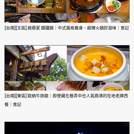
[台南][北區] 麻鼎家 鑄鐵鍋｜中式風格養身、麻辣火鍋好滋味｜食記
[台南][東區] 歐納牛排館｜即使藏在巷弄中也人氣鼎沸的在地老牌西
餐｜食記