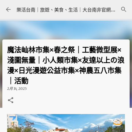
跳到主要內容
樂活台南｜旅遊、美食、生活｜大台南非官網｜tainanlohas.cc
魔法屾林市集×春之祭｜工藝微型展×
淺圖無量｜小人類市集×友達以上の浪
漫×日光漫遊公益市集×神農五八市集
｜活動
2月 14, 2025