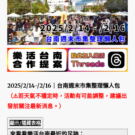
2025/2/14-/2/16｜台南週末市集整理懶人包
（⚠️若天氣不穩定時，活動有可能調整，建議出
發前關注最新消息。）
顯示/隱藏表格
來看看樂活台南最近的足跡：