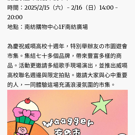
時間：2025/2/15（六）- 2/16（日）14:00 -
20:00
地點：南紡購物中心1F南紡廣場
為慶祝威嗝高校十週年，特別舉辦友の市園遊會
市集。集結七十多個品牌，帶來豐富多樣的商
品。活動更邀請多組歌手現場演出，並推出威嗝
高校聯名週邊與限定拍貼。邀請大家與心中重要
的人，一同體驗這場充滿浪漫氛圍的市集。