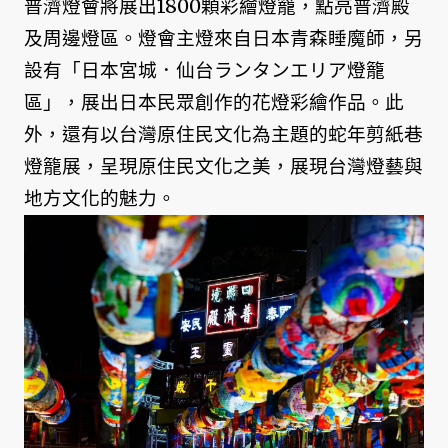
普濟燈會將展出1800顆彩繪燈籠，點亮普濟殿
及周邊燈區。燈會主燈來自日本青森睡魔師，另
設有「日本宮城．仙台ランタンエリア燈籠
區」，展出日本民眾創作的花燈彩繪作品。此
外，還有以台灣原住民文化為主題的蛇年剪紙巷
燈籠展，呈現原住民文化之美，展現台灣燈藝與
地方文化的魅力。