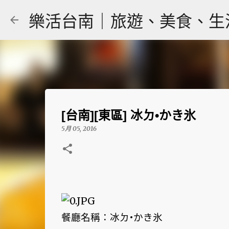
樂活台南｜旅遊、美食、生活｜大
[台南][東區] 冰ㄉ•かき氷
5月 05, 2016
餐廳名稱：冰ㄉ•かき氷