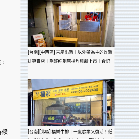
[台南][中西區] 吉屋出豬｜以外帶為主的炸豬
排專賣店｜剛好吃到唐揚炸雞新上市｜食記
底，
時候
[台南][北區] 福樂牛排｜一度歇業又復活！低