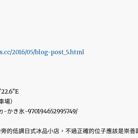
s.cc/2016/05/blog-post_5.html
22.6"E
車場）
冰ㄉ-かき氷-970194652995749/
中旁的低調日式冰品小店，不過正確的位子應該是崇善