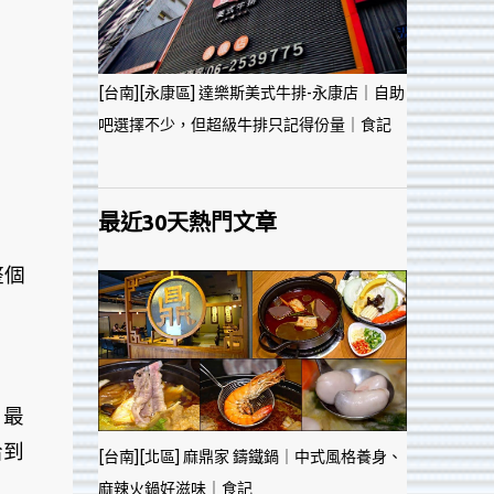
[台南][永康區] 達樂斯美式牛排-永康店｜自助
吧選擇不少，但超級牛排只記得份量｜食記
最近30天熱門文章
整個
，最
恰到
[台南][北區] 麻鼎家 鑄鐵鍋｜中式風格養身、
麻辣火鍋好滋味｜食記