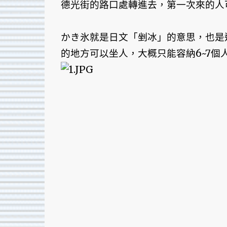
德光街的路口處轉進去，第一次來的人
かき氷就是日文「剉冰」的意思，也是
的地方可以坐人，大概只能容納6~7個