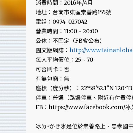
消費時間：2016年/4月
地址：台南市東區崇善路155號
電話：0974-027042
營業時間：11:00 - 20:00
公休：不固定（FB會公布）
圖文版網誌：
http://www.tainanloha
每人平均價位：25 ~ 70
可否刷卡：否
有無包廂：無
座標（度分秒）：22°58'52.1"N 120°13'
停車：普通（路邊停車、附近有付費停
FB：https://www.facebook.com/
冰ㄉ•かき氷是位於崇善路上、忠孝國