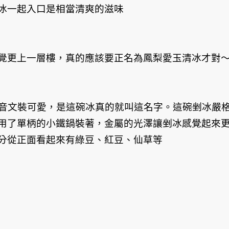
冰一起入口是相當清爽的滋味
覺更上一層樓，真的應該要正名為鳳梨愛玉清冰才對
愛打注音文裝可愛，是這碗冰真的就叫這名字。這碗剉冰嚴
用了單柄的小鐵鍋裝著，金屬的光澤讓剉冰感覺起來
分從正面看起來有綠豆、紅豆、仙草等