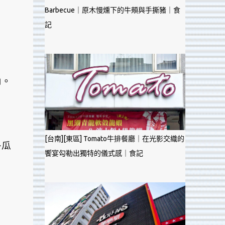
Barbecue｜原木慢燻下的牛頰與手撕豬｜食
記
內。
[台南][東區] Tomato牛排餐廳｜在光影交織的
冬瓜
饗宴勾勒出獨特的儀式感｜食記