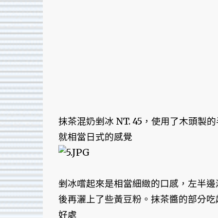
抹茶混奶剉冰 NT. 45，使用了木
就相當日式的感覺
剉冰嚐起來是相當細緻的口感，左半邊
後再灑上了些黃豆粉。抹茶醬的部分吃
好處