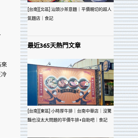
[台南][北區] 汕頭沙茶意麵｜平價親切的超人
氣麵店｜食記
～
最近365天熱門文章
格來
更冷
[台南][東區] 小時厚牛排｜台南中華店｜沒驚
豔也沒太大問題的平價牛排+自助吧｜食記