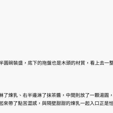
頭製的半圓碗裝盛，底下的拖盤也是木頭的材質，看上去一
淋了煉乳、右半邊淋了抹茶醬，中間則放了一顆湯圓
起來帶了點苦澀感，與隔壁甜甜的煉乳一起入口正是