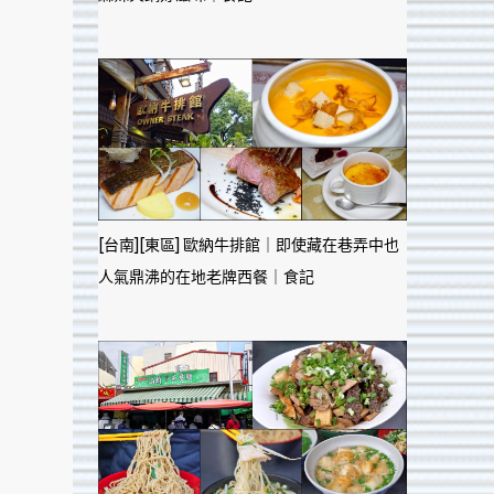
[台南][東區] 歐納牛排館｜即使藏在巷弄中也
人氣鼎沸的在地老牌西餐｜食記