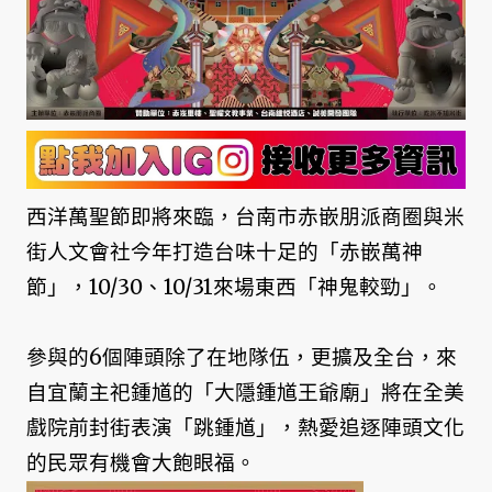
西洋萬聖節即將來臨，台南市赤嵌朋派商圈與米
街人文會社今年打造台味十足的「赤嵌萬神
節」，10/30、10/31來場東西「神鬼較勁」。
參與的6個陣頭除了在地隊伍，更擴及全台，來
自宜蘭主祀鍾馗的「大隱鍾馗王爺廟」將在全美
戲院前封街表演「跳鍾馗」，熱愛追逐陣頭文化
的民眾有機會大飽眼福。