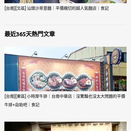
[台南][北區] 汕頭沙茶意麵｜平價親切的超人氣麵店｜食記
最近365天熱門文章
[台南][東區] 小時厚牛排｜台南中華店｜沒驚豔也沒太大問題的平價
牛排+自助吧｜食記