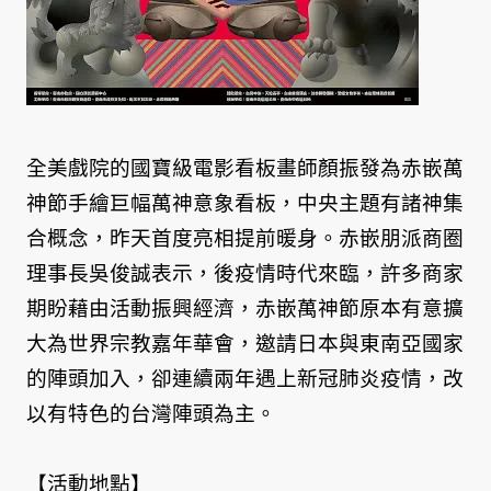
全美戲院的國寶級電影看板畫師顏振發為赤嵌萬
神節手繪巨幅萬神意象看板，中央主題有諸神集
合概念，昨天首度亮相提前暖身。赤嵌朋派商圈
理事長吳俊誠表示，後疫情時代來臨，許多商家
期盼藉由活動振興經濟，赤嵌萬神節原本有意擴
大為世界宗教嘉年華會，邀請日本與東南亞國家
的陣頭加入，卻連續兩年遇上新冠肺炎疫情，改
以有特色的台灣陣頭為主。
【活動地點】