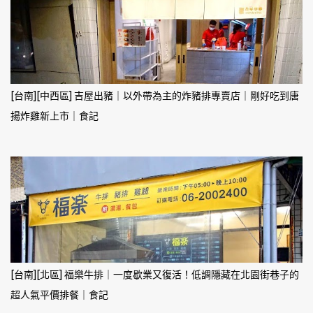
[台南][中西區] 吉屋出豬｜以外帶為主的炸豬排專賣店｜剛好吃到唐
揚炸雞新上市｜食記
[台南][北區] 福樂牛排｜一度歇業又復活！低調隱藏在北園街巷子的
超人氣平價排餐｜食記