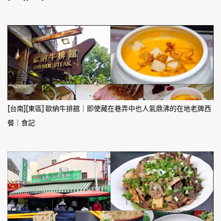
[台南][東區] 歐納牛排館｜即使藏在巷弄中也人氣鼎沸的在地老牌西
餐｜食記