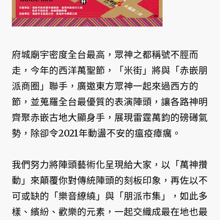
府城廟宇密度全台最高，眾神之都稱號不脛而
走，今年的西洋萬聖節，「米街」將與「赤嵌朋
派商圈」聯手，廣邀東方眾神一起來過西方的
節，並蒐羅全台最優質的表演陣頭，讓各路神明
齊聚赤嵌古地大顯身手，展現雷霆萬鈞的磅礡氣
勢，除卻令2021年動盪不安的瘟疫瘴癘。
我們努力將陣頭藝術化呈現給大家，以「萬神攢
動」來顛覆你對傳統陣頭的刻板印象，再佐以不
可或缺的「樂音繚繞」與「朋派市集」，如此多
樣、繽紛、歡樂的元素，一起交織成最在地也最