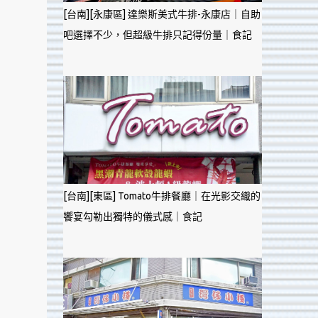
[台南][永康區] 達樂斯美式牛排-永康店｜自助
吧選擇不少，但超級牛排只記得份量｜食記
[台南][東區] Tomato牛排餐廳｜在光影交織的
饗宴勾勒出獨特的儀式感｜食記