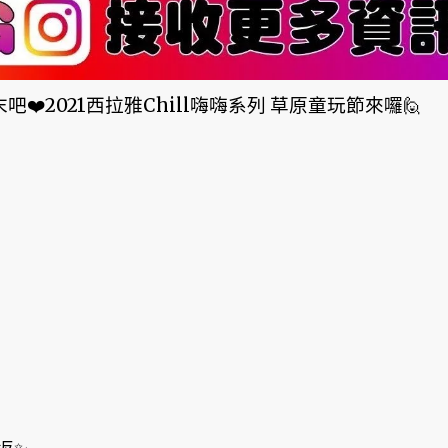
吧❤️2021西拉雅Chill嗨嗨系列 草原童玩節來囉🙋