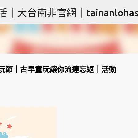
跳到主要內容
台南非官網｜tainanlohas.
草原童玩節｜古早童玩讓你流連忘返｜活動