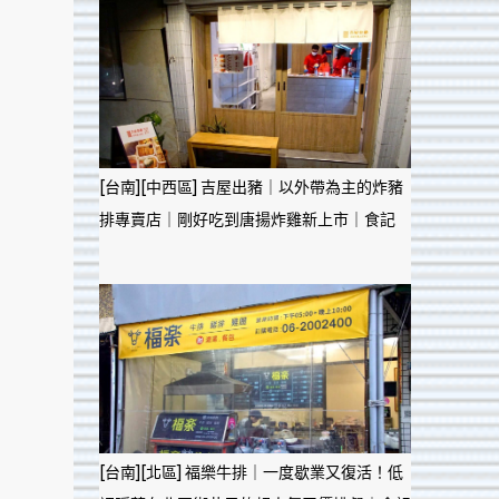
[台南][中西區] 吉屋出豬｜以外帶為主的炸豬
排專賣店｜剛好吃到唐揚炸雞新上市｜食記
[台南][北區] 福樂牛排｜一度歇業又復活！低