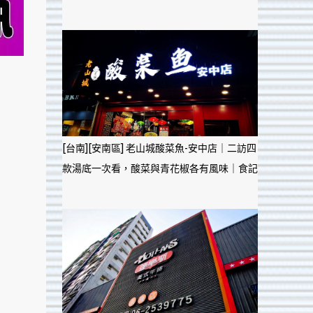
[台南][安南區] 老山城酸菜魚-安中店｜二訪四
款湯底一次看，酸菜與青花椒各有風味｜食記