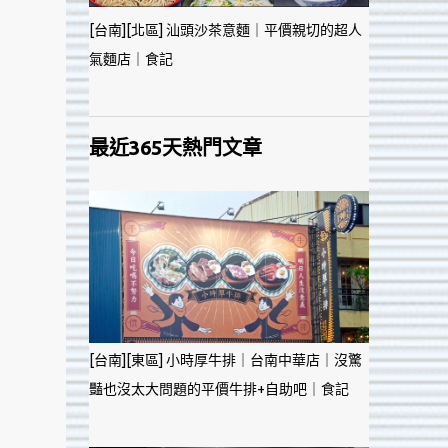
[台南][北區] 汕頭沙茶意麵｜平價親切的超人
氣麵店｜食記
最近365天熱門文章
[台南][東區] 小時厚牛排｜台南中華店｜沒驚
豔也沒太大問題的平價牛排+自助吧｜食記