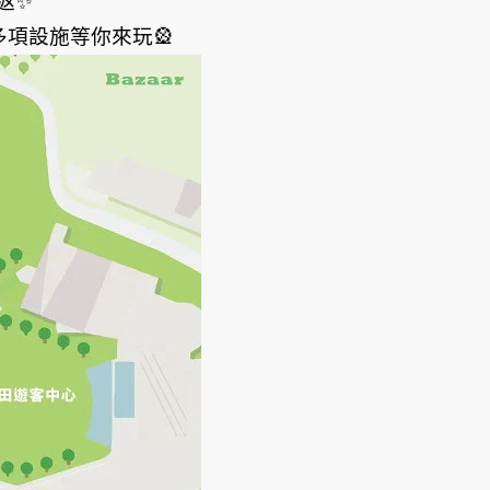
返✨
多項設施等你來玩🎡