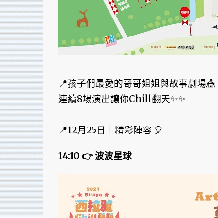
📍孩子們最愛的哥哥姐姐與故事劇場🎪
連續8場演出讓你Chill翻天✨✨
📍12月25日｜精彩陣容 🎈
14:10 👉 波波星球