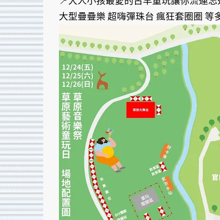
📍大人小孩最愛的古早童玩讓你流連忘
大型疊疊樂 超嗨彈珠台 瘋狂套圈圈 等