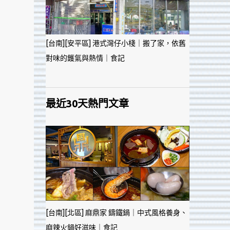
[台南][安平區] 港式灣仔小棧｜搬了家，依舊
對味的鑊氣與熱情｜食記
最近30天熱門文章
[台南][北區] 麻鼎家 鑄鐵鍋｜中式風格養身、
麻辣火鍋好滋味｜食記