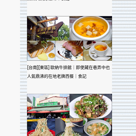
[台南][東區] 歐納牛排館｜即使藏在巷弄中也
人氣鼎沸的在地老牌西餐｜食記