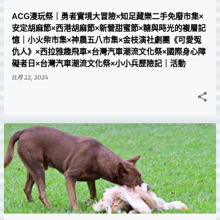
ACG漫玩祭｜勇者實境大冒險×知足藏樂二手免廢市集×
安定胡麻節×西港胡麻節×新營甜蜜節×糖與時光的複層記
憶｜小火柴市集×神農五八市集×金枝演社劇團《可愛冤
仇人》×西拉雅趣飛車×台灣汽車潮流文化祭×國際身心障
礙者日×台灣汽車潮流文化祭×小小兵歷險記｜活動
11月 22, 2024