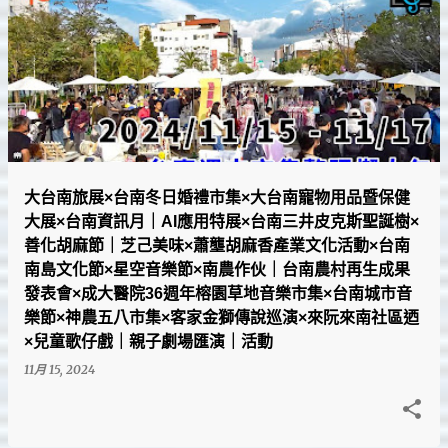
大台南旅展×台南冬日婚禮市集×大台南寵物用品暨保健
大展×台南資訊月｜AI應用特展×台南三井皮克斯聖誕樹×
善化胡麻節｜芝己美味×蕭壟胡麻香產業文化活動×台南
南島文化節×星空音樂節×南農作伙｜台南農村再生成果
發表會×成大醫院36週年榕園草地音樂市集×台南城市音
樂節×神農五八市集×客家金獅傳說巡演×來阮來南社區迺
×兒童歌仔戲｜親子劇場匯演｜活動
11月 15, 2024