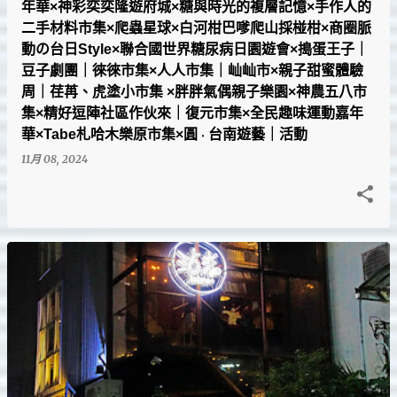
年華×神彩奕奕隆遊府城×糖與時光的複層記憶×手作人的
二手材料市集×爬蟲星球×白河柑巴嗲爬山採椪柑×商圈脈
動の台日Style×聯合國世界糖尿病日園遊會×搗蛋王子｜
豆子劇團｜徠徠市集×人人市集｜屾屾市×親子甜蜜體驗
周｜荏苒、虎塗小市集 ×胖胖氣偶親子樂園×神農五八市
集×精好逗陣社區作伙來｜復元市集×全民趣味運動嘉年
華×Tabe札哈木樂原市集×圓 ‧ 台南遊藝｜活動
11月 08, 2024