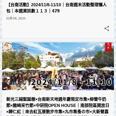
【台南活動】2024/11/8-11/10｜台南週末活動整理懶人
包｜本週資訊數１１３｜𝟜𝟟𝟡
11月 08, 2024
新光三越聖誕樹×台南新天地週年慶限定市集×柳營牛奶
節×龍崎采竹節×中研院OPEN HOUSE｜南部院區開放日
×歸仁紅｜來去紅瓦厝散步市集×丸市集蚤の市×大新營嘉