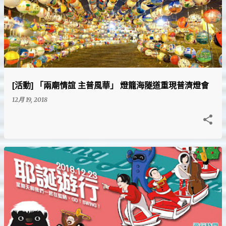
[活動] 「兩廟情誼 主普風華」 燈籠海隧道重現普濟燈會
12月 19, 2018