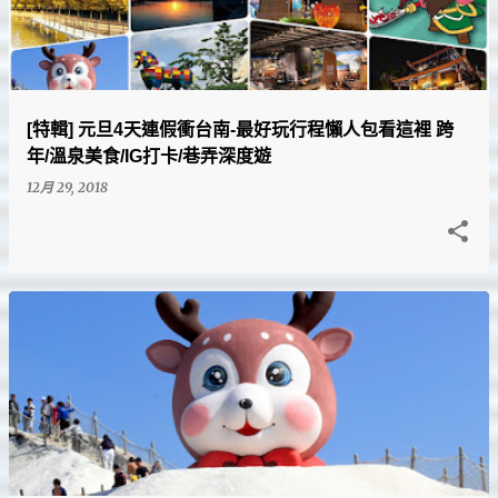
文
章
[特輯] 元旦4天連假衝台南-最好玩行程懶人包看這裡 跨
年/溫泉美食/IG打卡/巷弄深度遊
12月 29, 2018