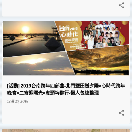
[活動] 2019台南跨年四部曲-北門鹽田送夕陽×心時代跨年
晚會×二寮迎曙光×虎頭埤健行-懶人包總整理
12月 27, 2018