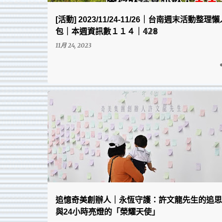
[活動] 2023/11/24-11/26｜台南週末活動整理
包｜本週資訊數１１４｜𝟜𝟚𝟠
11月 24, 2023
台南在地的點點滴滴、回憶與趣圖
追憶奇美創辦人｜永恆守護：許文龍先生的追思
與24小時亮燈的「榮耀天使」