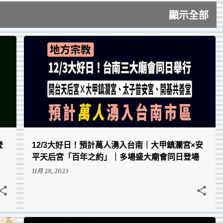
顯示全部
台南在地的點點滴滴、回憶與趣圖
登
12/3大好日！預計萬人湧入台南｜大甲鎮瀾宮×安
平天后宮「百年之約」｜多場盛大廟會同日登場
11月 28, 2023