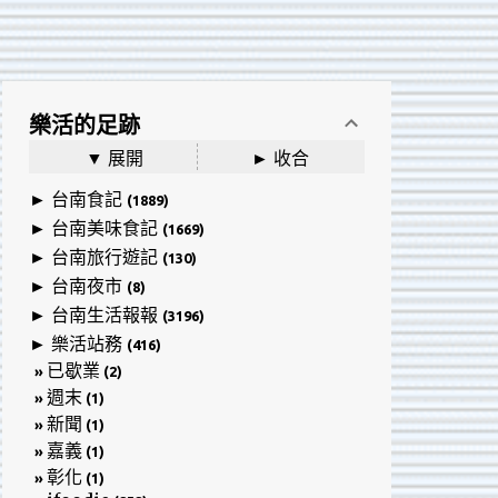
樂活的足跡
▼ 展開
► 收合
►
台南食記
(1889)
►
台南美味食記
(1669)
►
台南旅行遊記
(130)
►
台南夜市
(8)
►
台南生活報報
(3196)
►
樂活站務
(416)
已歇業
»
(2)
週末
»
(1)
新聞
»
(1)
嘉義
»
(1)
彰化
»
(1)