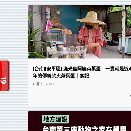
18:00打烊
708安平區
在地小吃類
IFOODIE
[台南][安平區] 漁光島阿婆茶葉蛋｜一賣就是近4
年的傳統柴火茶葉蛋｜食記
11月 21, 2023
台南在地的點點滴滴、回憶與趣圖