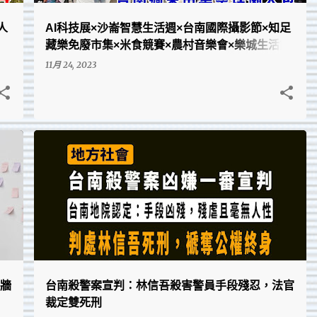
懶人
AI科技展×沙崙智慧生活週×台南國際攝影節×知足
藏樂免廢市集×米食競賽×農村音樂會×樂城生活節
×愛洛萌市集×觸愛感恩音樂會×亞果遊艇大街市集
11月 24, 2023
×鹽水嘉年華×藥用植物園開放日×西拉雅趣飛車×
台南牛肉節×藝術進區｜活動
台南在地的點點滴滴、回憶與趣圖
牆
台南殺警案宣判：林信吾殺害警員手段殘忍，法官
裁定雙死刑