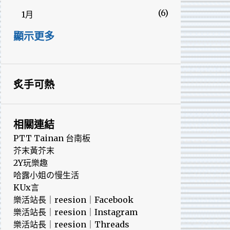
6
1月
2025
262
顯示更多
7
12月
22
11月
炙手可熱
18
10月
20
9月
相關連結
23
8月
PTT Tainan 台南板
芥末黃芥末
32
7月
2Y玩樂趣
哈露小姐の慢生活
26
6月
KUx言
37
5月
樂活站長｜reesion｜Facebook
樂活站長｜reesion｜Instagram
15
4月
樂活站長｜reesion｜Threads