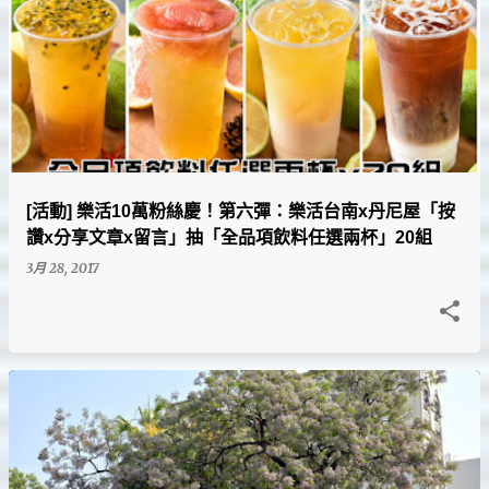
[活動] 樂活10萬粉絲慶！第六彈：樂活台南x丹尼屋「按
讚x分享文章x留言」抽「全品項飲料任選兩杯」20組
3月 28, 2017