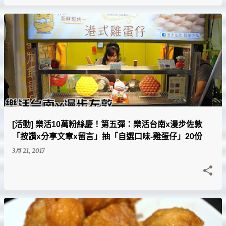
[活動] 樂活10萬粉絲慶！第五彈：樂活台南x漫步佐敦
「按讚x分享文章x留言」抽「自選口味-雞蛋仔」20份
3月 21, 2017