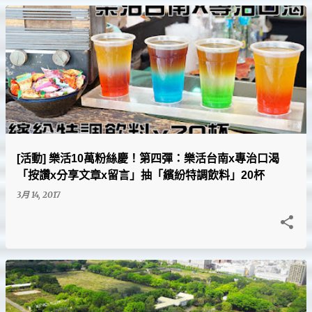
[活動] 樂活10萬粉絲慶！第四彈：樂活台南x專治口渴
「按讚x分享文章x留言」抽「繽紛特調飲料」20杯
3月 14, 2017