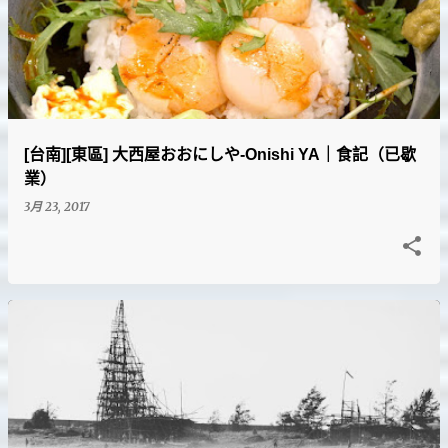
[台南][東區] 大西屋おおにしや-Onishi YA｜食記（已歇
業）
3月 23, 2017