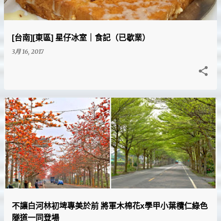
[台南][東區] 星仔冰室｜食記（已歇業）
3月 16, 2017
不讓白河林初埤專美於前 將軍木棉花x學甲小葉欖仁綠色
隧道一同登場