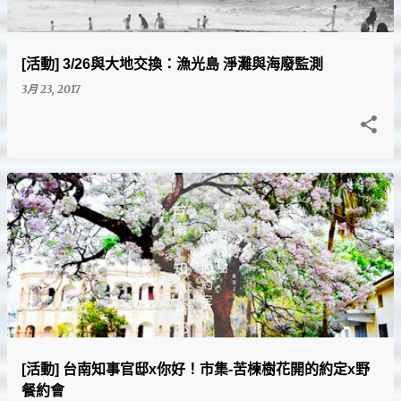
[活動] 3/26與大地交換：漁光島 淨灘與海廢監測
3月 23, 2017
[活動] 台南知事官邸x你好！市集-苦楝樹花開的約定x野
餐約會