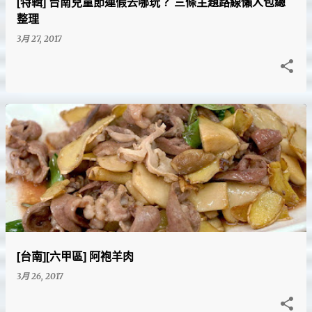
[特輯] 台南兒童節連假去哪玩？ 三條主題路線懶人包總
整理
3月 27, 2017
[台南][六甲區] 阿袍羊肉
3月 26, 2017