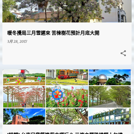
暖冬攪局三月雪遲來 苦楝樹花預計月底大開
3月 28, 2017