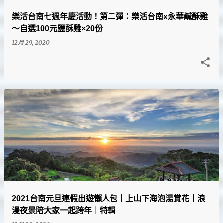
樂活台南七週年慶活動！第二彈：樂活台南x永華鹹酥雞
～自選100元鹽酥雞×20份
12月 29, 2020
2021台南元旦連假出遊懶人包｜上山下海泡湯賞花｜浪
漫夜景陪大家一起跨年｜特輯