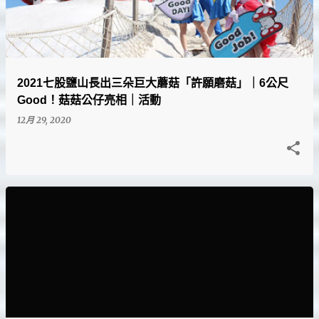
文
章
2021七股鹽山長出三朵巨大蘑菇「許願磨菇」｜6公尺
Good！菇菇公仔亮相｜活動
12月 29, 2020