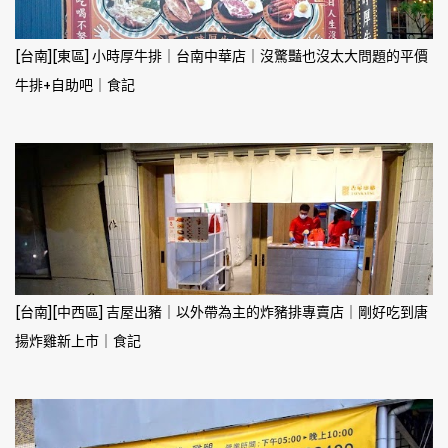
[台南][東區] 小時厚牛排｜台南中華店｜沒驚豔也沒太大問題的平價
牛排+自助吧｜食記
[台南][中西區] 吉屋出豬｜以外帶為主的炸豬排專賣店｜剛好吃到唐
揚炸雞新上市｜食記