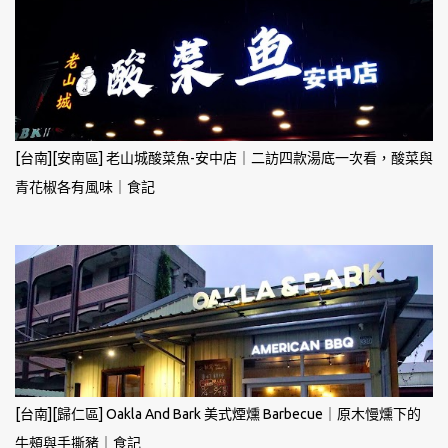
[台南][安南區] 老山城酸菜魚-安中店｜二訪四款湯底一次看，酸菜與
青花椒各有風味｜食記
[台南][歸仁區] Oakla And Bark 美式煙燻 Barbecue｜原木慢燻下的
牛頰與手撕豬｜食記