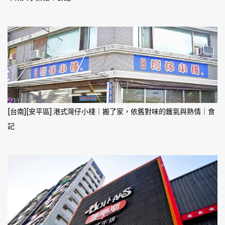
[台南][安平區] 港式灣仔小棧｜搬了家，依舊對味的鑊氣與熱情｜食
記