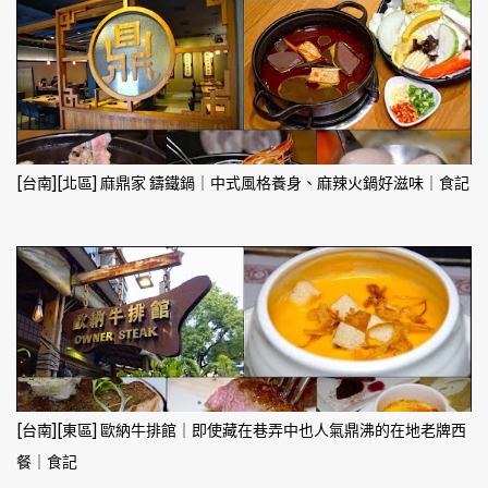
[台南][北區] 麻鼎家 鑄鐵鍋｜中式風格養身、麻辣火鍋好滋味｜食記
[台南][東區] 歐納牛排館｜即使藏在巷弄中也人氣鼎沸的在地老牌西
餐｜食記