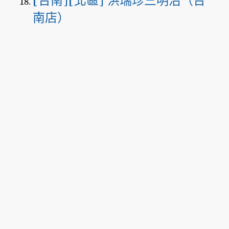
[台南][北區] 洪瑞珍三明治（台
南店）